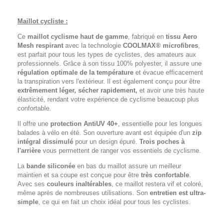
Maillot cycliste :
Ce
maillot cyclisme haut de gamme
, fabriqué en
tissu Aero
Mesh respirant
avec la technologie
COOLMAX® microfibres
,
est parfait pour tous les types de cyclistes, des amateurs aux
professionnels. Grâce à son tissu 100% polyester, il assure une
régulation optimale de la température
et évacue efficacement
la transpiration vers l'extérieur. Il est également conçu pour être
extrêmement léger, sécher rapidement,
et avoir une très haute
élasticité, rendant votre expérience de cyclisme beaucoup plus
confortable.
Il offre une
protection AntiUV 40+
, essentielle pour les longues
balades à vélo en été. Son ouverture avant est équipée d'un
zip
intégral dissimulé
pour un design épuré.
Trois poches à
l'arrière
vous permettent de ranger vos essentiels de cyclisme.
La
bande siliconée
en bas du maillot assure un meilleur
maintien et sa coupe est conçue pour être
très confortable
.
Avec ses
couleurs inaltérables
, ce maillot restera vif et coloré,
même après de nombreuses utilisations. Son
entretien est ultra-
simple
, ce qui en fait un choix idéal pour tous les cyclistes.