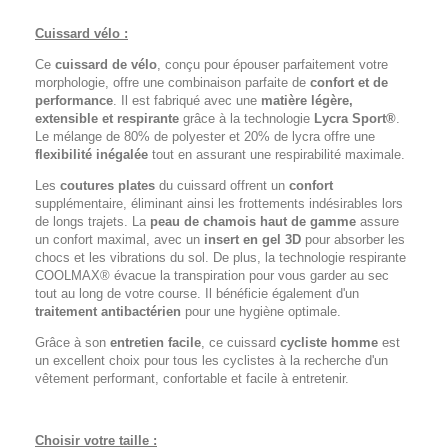
Cuissard vélo :
Ce
cuissard de vélo
, conçu pour épouser parfaitement votre
morphologie, offre une combinaison parfaite de
confort et de
performance
. Il est fabriqué avec une
matière légère,
extensible et respirante
grâce à la technologie
Lycra Sport®
.
Le mélange de 80% de polyester et 20% de lycra offre une
flexibilité inégalée
tout en assurant une respirabilité maximale.
Les
coutures plates
du cuissard offrent un
confort
supplémentaire, éliminant ainsi les frottements indésirables lors
de longs trajets. La
peau de chamois haut de gamme
assure
un confort maximal, avec un
insert en gel 3D
pour absorber les
chocs et les vibrations du sol. De plus, la technologie respirante
COOLMAX® évacue la transpiration pour vous garder au sec
tout au long de votre course. Il bénéficie également d'un
traitement antibactérien
pour une hygiène optimale.
Grâce à son
entretien facile
, ce cuissard
cycliste homme
est
un excellent choix pour tous les cyclistes à la recherche d'un
vêtement performant, confortable et facile à entretenir.
Choisir votre taille :