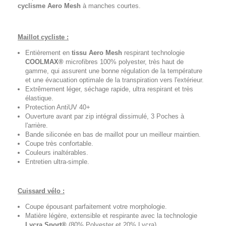
cyclisme
Aero Mesh
à manches courtes.
Maillot cycliste :
Entièrement en
tissu Aero Mesh
respirant technologie
COOLMAX®
microfibres 100% polyester, très haut de
gamme, qui assurent une bonne régulation de la température
et une évacuation optimale de la transpiration vers l'extérieur.
Extrêmement léger, séchage rapide, ultra respirant et très
élastique.
Protection AntiUV 40+
Ouverture avant par zip intégral dissimulé, 3 Poches à
l'arrière.
Bande siliconée en bas de maillot pour un meilleur maintien.
Coupe très confortable.
Couleurs inaltérables.
Entretien ultra-simple.
Cuissard vélo :
Coupe épousant parfaitement votre morphologie.
Matière légère, extensible et respirante avec la technologie
Lycra Sport®
(80% Polyester et 20% Lycra).