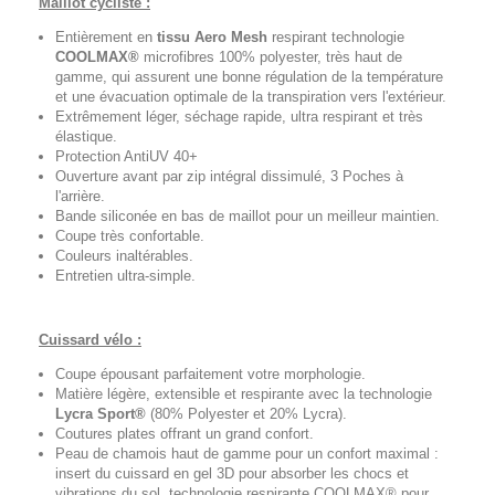
Maillot cycliste :
Entièrement en
tissu Aero Mesh
respirant technologie
COOLMAX®
microfibres 100% polyester, très haut de
gamme, qui assurent une bonne régulation de la température
et une évacuation optimale de la transpiration vers l'extérieur.
Extrêmement léger, séchage rapide, ultra respirant et très
élastique.
Protection AntiUV 40+
Ouverture avant par zip intégral dissimulé, 3 Poches à
l'arrière.
Bande siliconée en bas de maillot pour un meilleur maintien.
Coupe très confortable.
Couleurs inaltérables.
Entretien ultra-simple.
Cuissard vélo :
Coupe épousant parfaitement votre morphologie.
Matière légère, extensible et respirante avec la technologie
Lycra Sport®
(80% Polyester et 20% Lycra).
Coutures plates offrant un grand confort.
Peau de chamois haut de gamme pour un confort maximal :
insert du cuissard en gel 3D pour absorber les chocs et
vibrations du sol, technologie respirante COOLMAX® pour