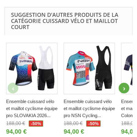
SUGGESTION D'AUTRES PRODUITS DE LA
CATÉGORIE CUISSARD VÉLO ET MAILLOT
COURT
Ensemble cuissard vélo
Ensemble cuissard vélo
Ensembl
et maillot cyclisme équipe
et maillot cyclisme équipe
et maill
pro SLOVAKIA 2026...
pro NSN Cycling...
Colombi
188,00 €
188,00 €
188,00
-50%
-50%
94,00 €
94,00 €
94,00