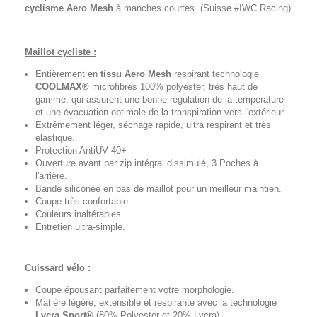
cyclisme
Aero Mesh
à manches courtes. (Suisse #IWC Racing)
Maillot cycliste :
Entièrement en
tissu Aero Mesh
respirant technologie
COOLMAX®
microfibres 100% polyester, très haut de
gamme, qui assurent une bonne régulation de la température
et une évacuation optimale de la transpiration vers l'extérieur.
Extrêmement léger, séchage rapide, ultra respirant et très
élastique.
Protection AntiUV 40+
Ouverture avant par zip intégral dissimulé, 3 Poches à
l'arrière.
Bande siliconée en bas de maillot pour un meilleur maintien.
Coupe très confortable.
Couleurs inaltérables.
Entretien ultra-simple.
Cuissard vélo :
Coupe épousant parfaitement votre morphologie.
Matière légère, extensible et respirante avec la technologie
Lycra Sport®
(80% Polyester et 20% Lycra).