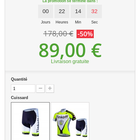
La promotion se termine dans :
00
22
14
32
Jours
Heures
Min
Sec
178,00 €
-50%
89,00 €
Livraison gratuite
Quantité
Cuissard