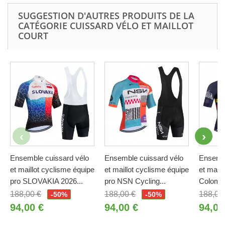
SUGGESTION D'AUTRES PRODUITS DE LA
CATÉGORIE CUISSARD VÉLO ET MAILLOT
COURT
Ensemble cuissard vélo
Ensemble cuissard vélo
Ensembl
et maillot cyclisme équipe
et maillot cyclisme équipe
et maill
pro SLOVAKIA 2026...
pro NSN Cycling...
Colombi
188,00 €
188,00 €
188,00
-50%
-50%
94,00 €
94,00 €
94,00