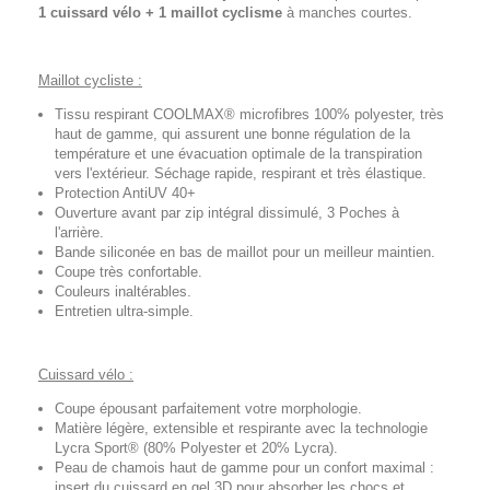
1 cuissard vélo + 1 maillot cyclisme
à manches courtes.
Maillot cycliste :
Tissu respirant COOLMAX® microfibres 100% polyester, très
haut de gamme, qui assurent une bonne régulation de la
température et une évacuation optimale de la transpiration
vers l'extérieur. Séchage rapide, respirant et très élastique.
Protection AntiUV 40+
Ouverture avant par zip intégral dissimulé, 3 Poches à
l'arrière.
Bande siliconée en bas de maillot pour un meilleur maintien.
Coupe très confortable.
Couleurs inaltérables.
Entretien ultra-simple.
Cuissard vélo :
Coupe épousant parfaitement votre morphologie.
Matière légère, extensible et respirante avec la technologie
Lycra Sport® (80% Polyester et 20% Lycra).
Peau de chamois haut de gamme pour un confort maximal :
insert du cuissard en gel 3D pour absorber les chocs et