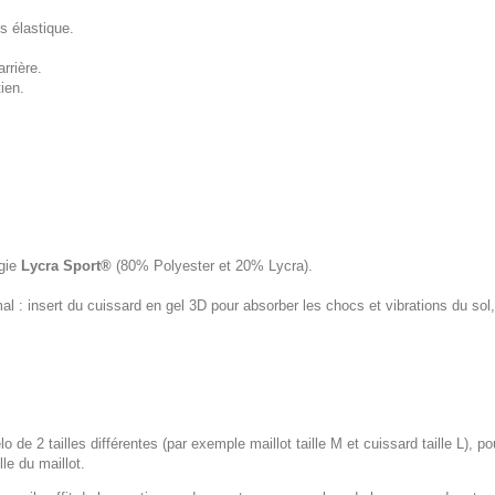
s élastique.
rrière.
ien.
ogie
Lycra Sport®
(80% Polyester et 20% Lycra).
 : insert du cuissard en gel 3D pour absorber les chocs et vibrations du s
lo de 2 tailles différentes (par exemple maillot taille M et cuissard taille L), p
le du maillot.