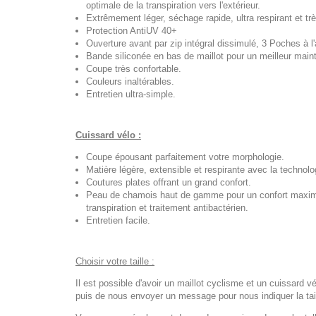
optimale de la transpiration vers l'extérieur.
Extrêmement léger, séchage rapide, ultra respirant et trè
Protection AntiUV 40+
Ouverture avant par zip intégral dissimulé, 3 Poches à l'a
Bande siliconée en bas de maillot pour un meilleur maint
Coupe très confortable.
Couleurs inaltérables.
Entretien ultra-simple.
Cuissard vélo :
Coupe épousant parfaitement votre morphologie.
Matière légère, extensible et respirante avec la technol
Coutures plates offrant un grand confort.
Peau de chamois haut de gamme pour un confort maximal
transpiration et traitement antibactérien.
Entretien facile.
Choisir votre taille :
Il est possible d'avoir un maillot cyclisme et un cuissard vé
puis de nous envoyer un message pour nous indiquer la tail