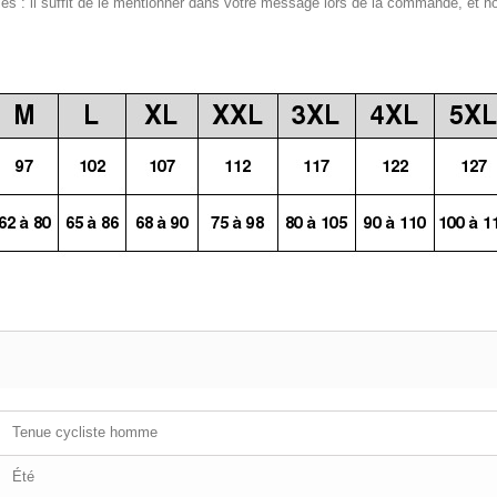
 : il suffit de le mentionner dans votre message lors de la commande, et n
Tenue cycliste homme
Été