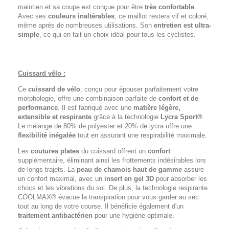
maintien et sa coupe est conçue pour être
très confortable
.
Avec ses
couleurs inaltérables
, ce maillot restera vif et coloré,
même après de nombreuses utilisations. Son
entretien est ultra-
simple
, ce qui en fait un choix idéal pour tous les cyclistes.
Cuissard vélo :
Ce
cuissard de vélo
, conçu pour épouser parfaitement votre
morphologie, offre une combinaison parfaite de
confort et de
performance
. Il est fabriqué avec une
matière légère,
extensible et respirante
grâce à la technologie
Lycra Sport®
.
Le mélange de 80% de polyester et 20% de lycra offre une
flexibilité inégalée
tout en assurant une respirabilité maximale.
Les
coutures plates
du cuissard offrent un
confort
supplémentaire, éliminant ainsi les frottements indésirables lors
de longs trajets. La
peau de chamois haut de gamme
assure
un confort maximal, avec un
insert en gel 3D
pour absorber les
chocs et les vibrations du sol. De plus, la technologie respirante
COOLMAX® évacue la transpiration pour vous garder au sec
tout au long de votre course. Il bénéficie également d'un
traitement antibactérien
pour une hygiène optimale.