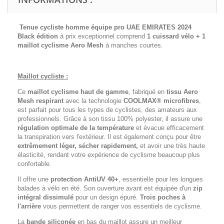
Tenue cycliste homme équipe pro UAE EMIRATES 2024
Black édition
à prix exceptionnel comprend
1 cuissard vélo + 1
maillot cyclisme
Aero Mesh
à manches courtes.
Maillot cycliste :
Ce
maillot cyclisme haut de gamme
, fabriqué en
tissu Aero
Mesh respirant
avec la technologie
COOLMAX® microfibres
,
est parfait pour tous les types de cyclistes, des amateurs aux
professionnels. Grâce à son tissu 100% polyester, il assure une
régulation optimale de la température
et évacue efficacement
la transpiration vers l'extérieur. Il est également conçu pour être
extrêmement léger, sécher rapidement,
et avoir une très haute
élasticité, rendant votre expérience de cyclisme beaucoup plus
confortable.
Il offre une
protection AntiUV 40+
, essentielle pour les longues
balades à vélo en été. Son ouverture avant est équipée d'un
zip
intégral dissimulé
pour un design épuré.
Trois poches à
l'arrière
vous permettent de ranger vos essentiels de cyclisme.
La
bande siliconée
en bas du maillot assure un meilleur