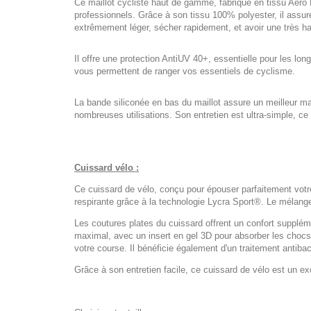
Ce maillot cycliste haut de gamme, fabriqué en tissu Aero
professionnels. Grâce à son tissu 100% polyester, il assure
extrêmement léger, sécher rapidement, et avoir une très ha
Il offre une protection AntiUV 40+, essentielle pour les lo
vous permettent de ranger vos essentiels de cyclisme.
La bande siliconée en bas du maillot assure un meilleur mai
nombreuses utilisations. Son entretien est ultra-simple, ce 
Cuissard vélo :
Ce cuissard de vélo, conçu pour épouser parfaitement votre
respirante grâce à la technologie Lycra Sport®. Le mélange 
Les coutures plates du cuissard offrent un confort supplém
maximal, avec un insert en gel 3D pour absorber les chocs
votre course. Il bénéficie également d'un traitement antiba
Grâce à son entretien facile, ce cuissard de vélo est un exc