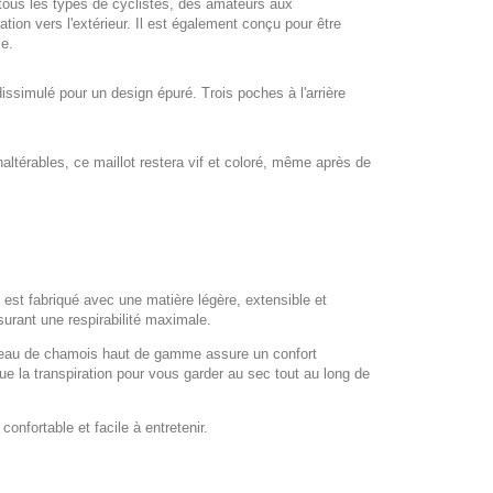
tous les types de cyclistes, des amateurs aux
tion vers l'extérieur. Il est également conçu pour être
le.
dissimulé pour un design épuré. Trois poches à l'arrière
altérables, ce maillot restera vif et coloré, même après de
 est fabriqué avec une matière légère, extensible et
surant une respirabilité maximale.
La peau de chamois haut de gamme assure un confort
e la transpiration pour vous garder au sec tout au long de
onfortable et facile à entretenir.