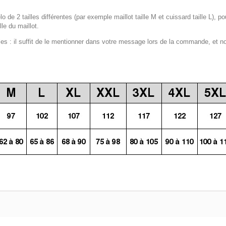
lo de 2 tailles différentes (par exemple maillot taille M et cuissard taille L), p
le du maillot.
 : il suffit de le mentionner dans votre message lors de la commande, et n