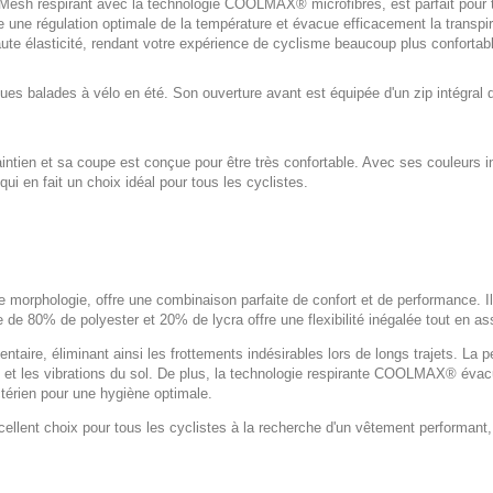
 Mesh respirant avec la technologie COOLMAX® microfibres, est parfait pour 
 une régulation optimale de la température et évacue efficacement la transpira
ute élasticité, rendant votre expérience de cyclisme beaucoup plus confortab
ngues balades à vélo en été. Son ouverture avant est équipée d'un zip intégral 
ntien et sa coupe est conçue pour être très confortable. Avec ses couleurs in
qui en fait un choix idéal pour tous les cyclistes.
 morphologie, offre une combinaison parfaite de confort et de performance. Il
de 80% de polyester et 20% de lycra offre une flexibilité inégalée tout en as
entaire, éliminant ainsi les frottements indésirables lors de longs trajets. 
 et les vibrations du sol. De plus, la technologie respirante COOLMAX® évacu
ctérien pour une hygiène optimale.
ellent choix pour tous les cyclistes à la recherche d'un vêtement performant, c