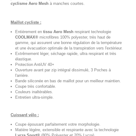
cyclisme
Aero Mesh
à manches courtes.
Maillot cycliste :
Entièrement en
tissu Aero Mesh
respirant technologie
COOLMAX®
microfibres 100% polyester, très haut de
gamme, qui assurent une bonne régulation de la température
et une évacuation optimale de la transpiration vers l'extérieur.
Extrêmement léger, séchage rapide, ultra respirant et très
élastique.
Protection AntiUV 40+
Ouverture avant par zip intégral dissimulé, 3 Poches à
l'arrière.
Bande siliconée en bas de maillot pour un meilleur maintien.
Coupe très confortable.
Couleurs inaltérables.
Entretien ultra-simple.
Cuissard vélo :
Coupe épousant parfaitement votre morphologie.
Matière légère, extensible et respirante avec la technologie
Lycra Sport®
(80% Polyester et 20% Lycra).