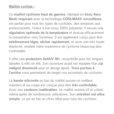
Maillot cycliste :
Ce
maillot cyclisme haut de gamme
, fabriqué en
tissu Aero
Mesh respirant
avec la technologie
COOLMAX® microfibres
,
est parfait pour tous les types de cyclistes, des amateurs aux
professionnels. Grâce à son tissu 100% polyester, il assure une
régulation optimale de la température
et évacue efficacement
la transpiration vers l'extérieur. Il est également conçu pour être
extrêmement léger, sécher rapidement,
et avoir une très haute
élasticité, rendant votre expérience de cyclisme beaucoup plus
confortable.
Il offre une
protection AntiUV 40+
, essentielle pour les longues
balades à vélo en été. Son ouverture avant est équipée d'un
zip
intégral dissimulé
pour un design épuré.
Trois poches à
l'arrière
vous permettent de ranger vos essentiels de cyclisme.
La
bande siliconée
en bas du maillot assure un meilleur
maintien et sa coupe est conçue pour être
très confortable
.
Avec ses
couleurs inaltérables
, ce maillot restera vif et coloré,
même après de nombreuses utilisations. Son
entretien est ultra-
simple
, ce qui en fait un choix idéal pour tous les cyclistes.