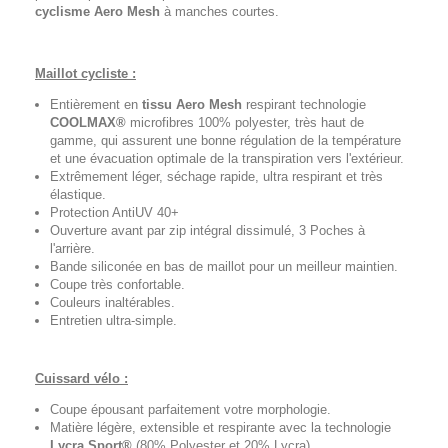
cyclisme
Aero Mesh
à manches courtes.
Maillot cycliste :
Entièrement en
tissu Aero Mesh
respirant technologie
COOLMAX®
microfibres 100% polyester, très haut de
gamme, qui assurent une bonne régulation de la température
et une évacuation optimale de la transpiration vers l'extérieur.
Extrêmement léger, séchage rapide, ultra respirant et très
élastique.
Protection AntiUV 40+
Ouverture avant par zip intégral dissimulé, 3 Poches à
l'arrière.
Bande siliconée en bas de maillot pour un meilleur maintien.
Coupe très confortable.
Couleurs inaltérables.
Entretien ultra-simple.
Cuissard vélo :
Coupe épousant parfaitement votre morphologie.
Matière légère, extensible et respirante avec la technologie
Lycra Sport®
(80% Polyester et 20% Lycra).