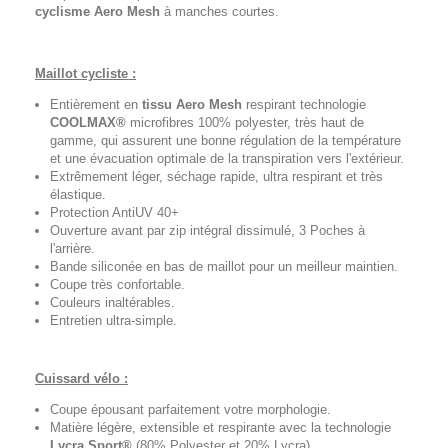
cyclisme
Aero Mesh
à manches courtes.
Maillot cycliste :
Entièrement en
tissu Aero Mesh
respirant technologie
COOLMAX®
microfibres 100% polyester, très haut de
gamme, qui assurent une bonne régulation de la température
et une évacuation optimale de la transpiration vers l'extérieur.
Extrêmement léger, séchage rapide, ultra respirant et très
élastique.
Protection AntiUV 40+
Ouverture avant par zip intégral dissimulé, 3 Poches à
l'arrière.
Bande siliconée en bas de maillot pour un meilleur maintien.
Coupe très confortable.
Couleurs inaltérables.
Entretien ultra-simple.
Cuissard vélo :
Coupe épousant parfaitement votre morphologie.
Matière légère, extensible et respirante avec la technologie
Lycra Sport®
(80% Polyester et 20% Lycra).