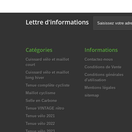
Lettre d'informations
Catégories
Informations
Cuissard vélo et maillot
Contactez-nous
court
Conditions de Vente
Cuissard vélo et maillot
Conditions générales
long hiver
d'utilisation
Tenue complète cycliste
Mentions légales
Maillot cyclisme
sitemap
Selle en Carbone
Tenue VINTAGE rétro
Tenue vélo 2021
Tenue vélo 2022
Tenue vélo 2023