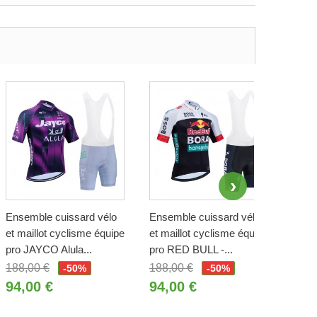
Ensemble cuissard vélo
Ensemble cuissard vélo
Ense
et maillot cyclisme équipe
et maillot cyclisme équipe
et ma
pro JAYCO Alula...
pro RED BULL -...
pro 
188,00 €
188,00 €
188,
-50%
-50%
94,00 €
94,00 €
94,