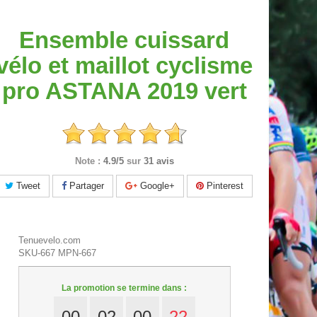
Ensemble cuissard
vélo et maillot cyclisme
pro ASTANA 2019 vert
Note :
4.9/5
sur
31 avis
Tweet
Partager
Google+
Pinterest
Tenuevelo.com
SKU-667
MPN-667
La promotion se termine dans :
00
02
00
21