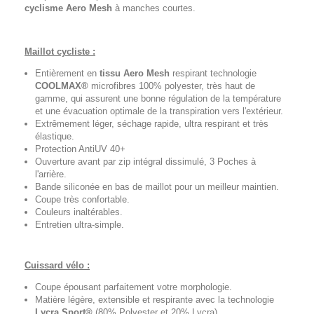
cyclisme
Aero Mesh
à manches courtes.
Maillot cycliste :
Entièrement en
tissu Aero Mesh
respirant technologie
COOLMAX®
microfibres 100% polyester, très haut de
gamme, qui assurent une bonne régulation de la température
et une évacuation optimale de la transpiration vers l'extérieur.
Extrêmement léger, séchage rapide, ultra respirant et très
élastique.
Protection AntiUV 40+
Ouverture avant par zip intégral dissimulé, 3 Poches à
l'arrière.
Bande siliconée en bas de maillot pour un meilleur maintien.
Coupe très confortable.
Couleurs inaltérables.
Entretien ultra-simple.
Cuissard vélo :
Coupe épousant parfaitement votre morphologie.
Matière légère, extensible et respirante avec la technologie
Lycra Sport®
(80% Polyester et 20% Lycra).