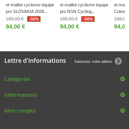
et maillot cyclisme équipe
et maillot cyclisme équipe
et maill
pro SLOVAKIA 2026...
pro NSN Cycling...
Colombi
188,00 €
188,00 €
188,00
-50%
-50%
94,00 €
94,00 €
94,00
Lettre d'informations
Catégories
Informations
Mon compte