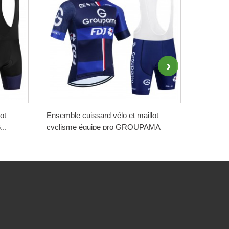
ot
Ensemble cuissard vélo et maillot
Ensemble
..
cyclisme équipe pro GROUPAMA
cyclisme
FDJ...
188,00 
188,00 €
-50%
94,00 
94,00 €