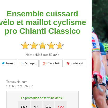
Ensemble cuissard
vélo et maillot cyclisme
pro Chianti Classico
Note :
4.9/5
sur
50 avis
Tweet
Partager
Google+
Pinterest
Tenuevelo.com
SKU-357
MPN-357
La promotion se termine dans :
00
11
55
01