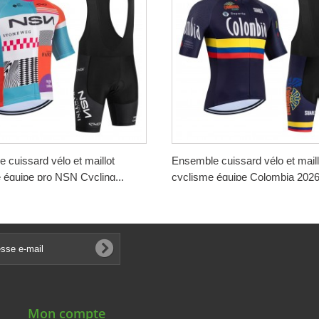
 cuissard vélo et maillot
Ensemble cuissard vélo et maill
 équipe pro NSN Cycling...
cyclisme équipe Colombia 2026.
€
188,00 €
-50%
-50%
€
94,00 €
Mon compte