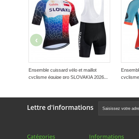
Ensemble cuissard vélo et maillot
Ensemble
cyclisme équipe pro SLOVAKIA 2026...
cyclisme
188,00 €
188,00 
-50%
94,00 €
94,00 
Lettre d'informations
Catégories
Informations