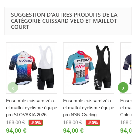
SUGGESTION D'AUTRES PRODUITS DE LA
CATÉGORIE CUISSARD VÉLO ET MAILLOT
COURT
Ensemble cuissard vélo
Ensemble cuissard vélo
Ensembl
et maillot cyclisme équipe
et maillot cyclisme équipe
et maill
pro SLOVAKIA 2026...
pro NSN Cycling...
Colombi
188,00 €
188,00 €
188,00
-50%
-50%
94,00 €
94,00 €
94,00