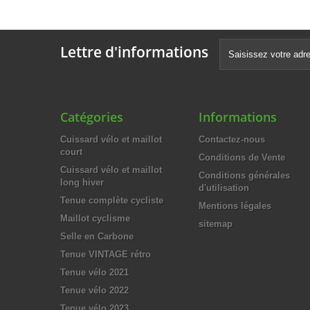
188,00 €
188,00 
-50%
94,00 €
94,00 
Lettre d'informations
Catégories
Informations
Cuissard vélo et maillot
Contactez-nous
court
Conditions de Vente
Cuissard vélo et maillot
Conditions générales
long hiver
d'utilisation
Tenue complète cycliste
Mentions légales
Maillot cyclisme
sitemap
Selle en Carbone
Tenue VINTAGE rétro
Tenue vélo 2021
Tenue vélo 2022
Tenue vélo 2023