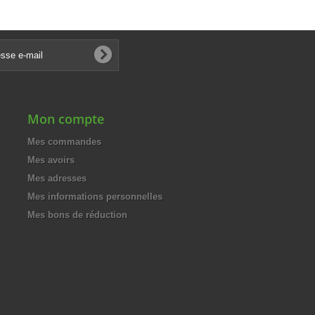
€
188,00 €
-50%
-50%
€
94,00 €
Mon compte
Mes commandes
Mes avoirs
Mes adresses
Mes informations personnelles
Mes bons de réduction