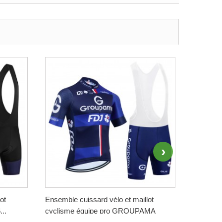
ot
Ensemble cuissard vélo et maillot
Ensemble
..
cyclisme équipe pro GROUPAMA
cyclisme