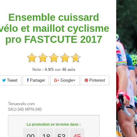
Ensemble cuissard
vélo et maillot cyclisme
pro FASTCUTE 2017
Note :
4.9/5
sur
46 avis
Tweet
Partager
Google+
Pinterest
Tenuevelo.com
SKU-340
MPN-340
La promotion se termine dans :
00
18
53
44