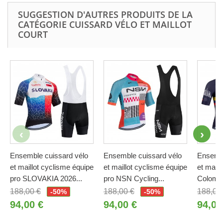
SUGGESTION D'AUTRES PRODUITS DE LA
CATÉGORIE CUISSARD VÉLO ET MAILLOT
COURT
Ensemble cuissard vélo
Ensemble cuissard vélo
Ensembl
et maillot cyclisme équipe
et maillot cyclisme équipe
et maill
pro SLOVAKIA 2026...
pro NSN Cycling...
Colombi
188,00 €
188,00 €
188,00
-50%
-50%
94,00 €
94,00 €
94,00