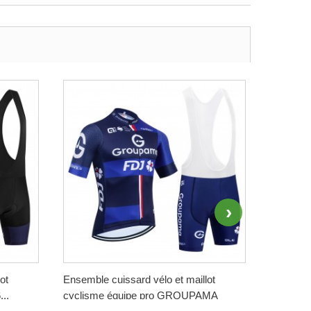
ot
Ensemble cuissard vélo et maillot
Ensemble
..
cyclisme équipe pro GROUPAMA
cyclisme