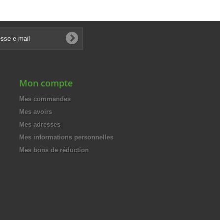
€
188,00 €
-50%
-50%
€
94,00 €
Mon compte
Mes commandes
Mes avoirs
Mes adresses
Mes informations personnelles
Mes bons de réduction