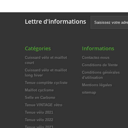
188,00 €
188,00 
-50%
94,00 €
94,00 
Lettre d'informations
Catégories
Informations
Cuissard vélo et maillot
Contactez-nous
court
Conditions de Vente
Cuissard vélo et maillot
Conditions générales
long hiver
d'utilisation
Tenue complète cycliste
Mentions légales
Maillot cyclisme
sitemap
Selle en Carbone
Tenue VINTAGE rétro
Tenue vélo 2021
Tenue vélo 2022
Tenue vélo 2023