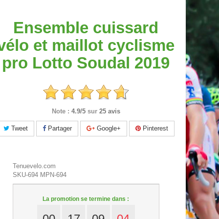
Ensemble cuissard
vélo et maillot cyclisme
pro Lotto Soudal 2019
Note :
4.9/5
sur
25 avis
Tweet
Partager
Google+
Pinterest
Tenuevelo.com
SKU-694
MPN-694
La promotion se termine dans :
00
17
09
02