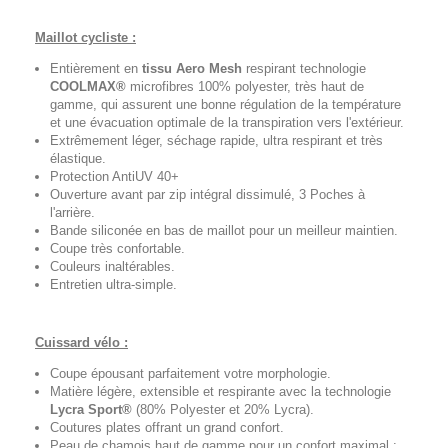
Maillot cycliste :
Entièrement en
tissu Aero Mesh
respirant technologie
COOLMAX®
microfibres 100% polyester, très haut de
gamme, qui assurent une bonne régulation de la température
et une évacuation optimale de la transpiration vers l'extérieur.
Extrêmement léger, séchage rapide, ultra respirant et très
élastique.
Protection AntiUV 40+
Ouverture avant par zip intégral dissimulé, 3 Poches à
l'arrière.
Bande siliconée en bas de maillot pour un meilleur maintien.
Coupe très confortable.
Couleurs inaltérables.
Entretien ultra-simple.
Cuissard vélo :
Coupe épousant parfaitement votre morphologie.
Matière légère, extensible et respirante avec la technologie
Lycra Sport®
(80% Polyester et 20% Lycra).
Coutures plates offrant un grand confort.
Peau de chamois haut de gamme pour un confort maximal :