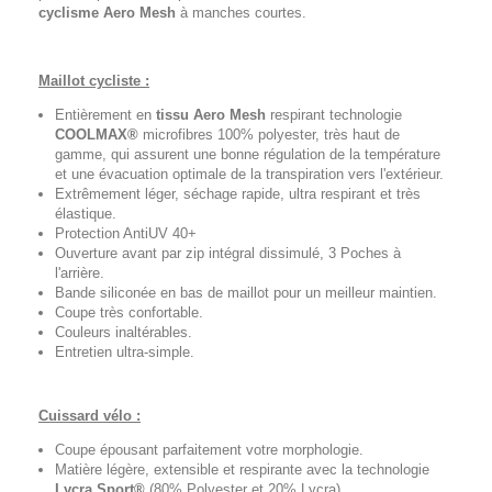
cyclisme
Aero Mesh
à manches courtes.
Maillot cycliste :
Entièrement en
tissu Aero Mesh
respirant technologie
COOLMAX®
microfibres 100% polyester, très haut de
gamme, qui assurent une bonne régulation de la température
et une évacuation optimale de la transpiration vers l'extérieur.
Extrêmement léger, séchage rapide, ultra respirant et très
élastique.
Protection AntiUV 40+
Ouverture avant par zip intégral dissimulé, 3 Poches à
l'arrière.
Bande siliconée en bas de maillot pour un meilleur maintien.
Coupe très confortable.
Couleurs inaltérables.
Entretien ultra-simple.
Cuissard vélo :
Coupe épousant parfaitement votre morphologie.
Matière légère, extensible et respirante avec la technologie
Lycra Sport®
(80% Polyester et 20% Lycra).