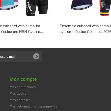
 cuissard vélo et maillot
Ensemble cuissard vélo et maill
 équipe pro NSN Cycling...
cyclisme équipe Colombia 2026.
€
188,00 €
-50%
-50%
€
94,00 €
Mon compte
Mes commandes
Mes avoirs
Mes adresses
Mes informations personnelles