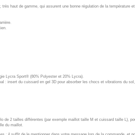
rès haut de gamme, qui assurent une bonne régulation de la température et u
rrière.
ien.
logie Lycra Sport® (80% Polyester et 20% Lycra).
 : insert du cuissard en gel 3D pour absorber les chocs et vibrations du s
lo de 2 tailles différentes (par exemple maillot taille M et cuissard taille L), p
le du maillot.
 : il suffit de le mentionner dans votre message lors de la commande, et n