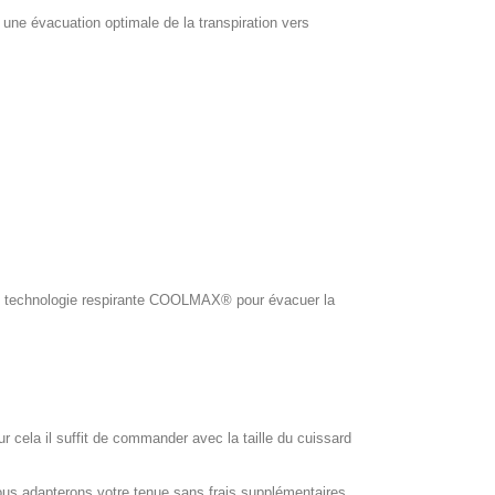
ne évacuation optimale de la transpiration vers
ol, technologie respirante COOLMAX® pour évacuer la
our cela il suffit de commander avec la taille du cuissard
ous adapterons votre tenue sans frais supplémentaires.