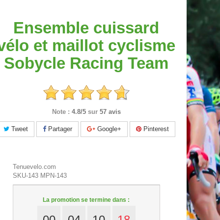
Ensemble cuissard
vélo et maillot cyclisme
Sobycle Racing Team
Note :
4.8/5
sur
57 avis
Tweet
Partager
Google+
Pinterest
Tenuevelo.com
SKU-143
MPN-143
La promotion se termine dans :
00
04
10
17