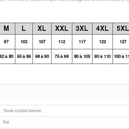
Tenue cycliste homme
Été