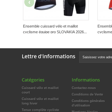
Ensemble cuissard vélo et maillot
Ensemble
cyclisme équipe pro SLOVAKIA 2026...
cyclisme
188,00 €
188,00 
-50%
94,00 €
94,00 
Lettre d'informations
Catégories
Informations
Cuissard vélo et maillot
Contactez-nous
court
Conditions de Vente
Cuissard vélo et maillot
Conditions générales
long hiver
d'utilisation
Tenue complète cycliste
Mentions légales