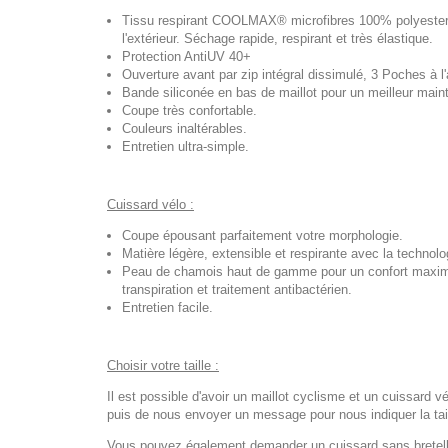
Tissu respirant COOLMAX® microfibres 100% polyester, t
l'extérieur. Séchage rapide, respirant et très élastique.
Protection AntiUV 40+
Ouverture avant par zip intégral dissimulé, 3 Poches à l'a
Bande siliconée en bas de maillot pour un meilleur maint
Coupe très confortable.
Couleurs inaltérables.
Entretien ultra-simple.
Cuissard vélo :
Coupe épousant parfaitement votre morphologie.
Matière légère, extensible et respirante avec la techno
Peau de chamois haut de gamme pour un confort maximal
transpiration et traitement antibactérien.
Entretien facile.
Choisir votre taille :
Il est possible d'avoir un maillot cyclisme et un cuissard vé
puis de nous envoyer un message pour nous indiquer la tail
Vous pouvez également demander un cuissard sans bretelles