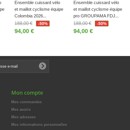
o
Ensemble cuissard vélo
Ensemble cuissard vélo
ipe
et maillot cyclisme équipe
et maillot cyclisme équipe
Colombia 2026...
pro GROUPAMA FDJ...
188,00 €
188,00 €
-50%
-50%
94,00 €
94,00 €
Mon compte
Mes commandes
Mes avoirs
Mes adresses
Mes informations personnelles