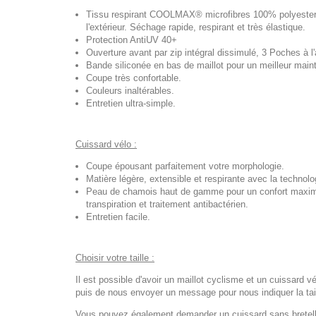
Tissu respirant COOLMAX® microfibres 100% polyester, t
l'extérieur. Séchage rapide, respirant et très élastique.
Protection AntiUV 40+
Ouverture avant par zip intégral dissimulé, 3 Poches à l'a
Bande siliconée en bas de maillot pour un meilleur maint
Coupe très confortable.
Couleurs inaltérables.
Entretien ultra-simple.
Cuissard vélo :
Coupe épousant parfaitement votre morphologie.
Matière légère, extensible et respirante avec la techno
Peau de chamois haut de gamme pour un confort maximal
transpiration et traitement antibactérien.
Entretien facile.
Choisir votre taille :
Il est possible d'avoir un maillot cyclisme et un cuissard vé
puis de nous envoyer un message pour nous indiquer la tail
Vous pouvez également demander un cuissard sans bretelles