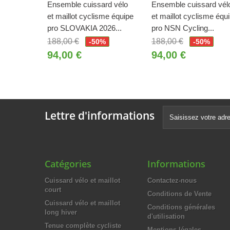
Ensemble cuissard vélo
Ensemble cuissard vél
et maillot cyclisme équipe
et maillot cyclisme équ
pro SLOVAKIA 2026...
pro NSN Cycling...
188,00 €
188,00 €
-50%
-50%
94,00 €
94,00 €
Lettre d'informations
Catégories
Informations
Cuissard vélo et maillot
Contactez-nous
court
Conditions de Vente
Cuissard vélo et maillot
Conditions générales
long hiver
d'utilisation
Tenue complète cycliste
Mentions légales