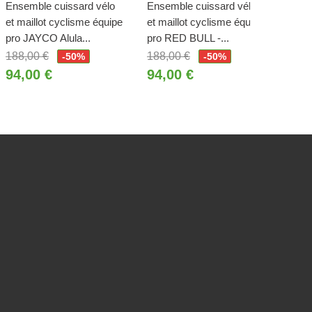
Ensemble cuissard vélo
Ensemble cuissard vélo
Ense
et maillot cyclisme équipe
et maillot cyclisme équipe
et ma
pro JAYCO Alula...
pro RED BULL -...
pro 
188,00 €
188,00 €
188,
-50%
-50%
94,00 €
94,00 €
94,