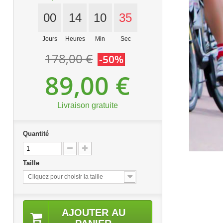
00
14
10
34
Jours
Heures
Min
Sec
178,00 €
-50%
89,00 €
Livraison gratuite
Quantité
Taille
Cliquez pour choisir la taille
AJOUTER AU