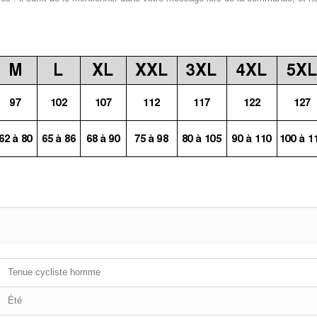
Tenue cycliste homme
Été