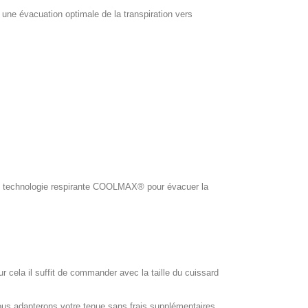
ne évacuation optimale de la transpiration vers
ol, technologie respirante COOLMAX® pour évacuer la
our cela il suffit de commander avec la taille du cuissard
ous adapterons votre tenue sans frais supplémentaires.