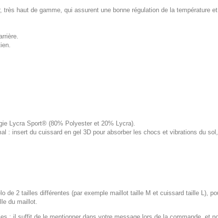
rès haut de gamme, qui assurent une bonne régulation de la température et u
rrière.
ien.
logie Lycra Sport® (80% Polyester et 20% Lycra).
 : insert du cuissard en gel 3D pour absorber les chocs et vibrations du s
lo de 2 tailles différentes (par exemple maillot taille M et cuissard taille L), p
le du maillot.
 : il suffit de le mentionner dans votre message lors de la commande, et n