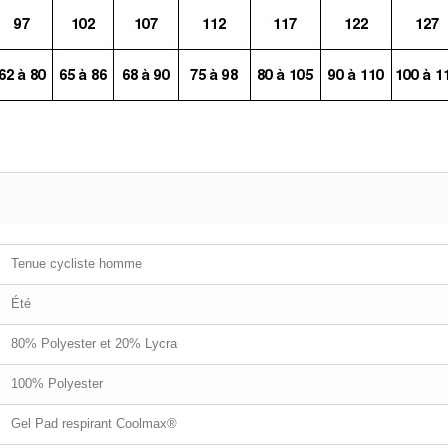
Tenue cycliste homme
Été
80% Polyester et 20% Lycra
100% Polyester
Gel Pad respirant Coolmax®