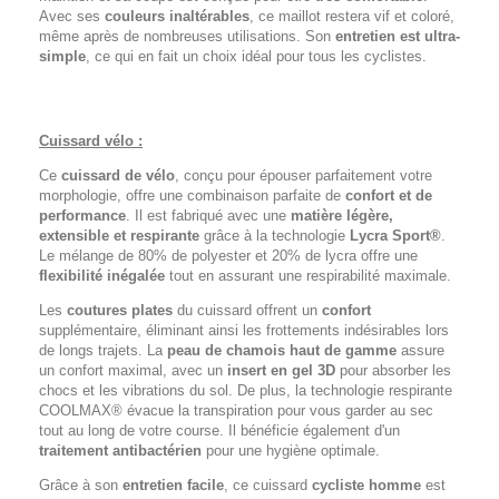
Avec ses
couleurs inaltérables
, ce maillot restera vif et coloré,
même après de nombreuses utilisations. Son
entretien est ultra-
simple
, ce qui en fait un choix idéal pour tous les cyclistes.
Cuissard vélo :
Ce
cuissard de vélo
, conçu pour épouser parfaitement votre
morphologie, offre une combinaison parfaite de
confort et de
performance
. Il est fabriqué avec une
matière légère,
extensible et respirante
grâce à la technologie
Lycra Sport®
.
Le mélange de 80% de polyester et 20% de lycra offre une
flexibilité inégalée
tout en assurant une respirabilité maximale.
Les
coutures plates
du cuissard offrent un
confort
supplémentaire, éliminant ainsi les frottements indésirables lors
de longs trajets. La
peau de chamois haut de gamme
assure
un confort maximal, avec un
insert en gel 3D
pour absorber les
chocs et les vibrations du sol. De plus, la technologie respirante
COOLMAX® évacue la transpiration pour vous garder au sec
tout au long de votre course. Il bénéficie également d'un
traitement antibactérien
pour une hygiène optimale.
Grâce à son
entretien facile
, ce cuissard
cycliste homme
est