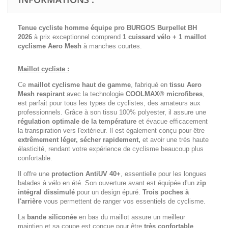
Tenue cycliste homme équipe pro BURGOS Burpellet BH
2026
à prix exceptionnel comprend
1 cuissard vélo + 1 maillot
cyclisme
Aero Mesh
à manches courtes.
Maillot cycliste :
Ce
maillot cyclisme haut de gamme
, fabriqué en
tissu Aero
Mesh respirant
avec la technologie
COOLMAX® microfibres
,
est parfait pour tous les types de cyclistes, des amateurs aux
professionnels. Grâce à son tissu 100% polyester, il assure une
régulation optimale de la température
et évacue efficacement
la transpiration vers l'extérieur. Il est également conçu pour être
extrêmement léger, sécher rapidement,
et avoir une très haute
élasticité, rendant votre expérience de cyclisme beaucoup plus
confortable.
Il offre une
protection AntiUV 40+
, essentielle pour les longues
balades à vélo en été. Son ouverture avant est équipée d'un
zip
intégral dissimulé
pour un design épuré.
Trois poches à
l'arrière
vous permettent de ranger vos essentiels de cyclisme.
La
bande siliconée
en bas du maillot assure un meilleur
maintien et sa coupe est conçue pour être
très confortable
.