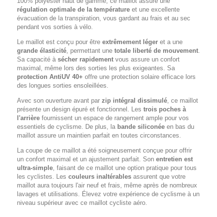
100% polyester haut de gamme, ce maillot assure une
régulation optimale de la température
et une excellente
évacuation de la transpiration, vous gardant au frais et au sec
pendant vos sorties à vélo.
Le maillot est conçu pour être
extrêmement léger
et a une
grande élasticité
, permettant une
totale liberté de mouvement
.
Sa capacité à
sécher rapidement
vous assure un confort
maximal, même lors des sorties les plus exigeantes. Sa
protection AntiUV 40+
offre une protection solaire efficace lors
des longues sorties ensoleillées.
Avec son ouverture avant par
zip intégral dissimulé
, ce maillot
présente un design épuré et fonctionnel. Les
trois poches à
l'arrière
fournissent un espace de rangement ample pour vos
essentiels de cyclisme. De plus, la
bande siliconée
en bas du
maillot assure un maintien parfait en toutes circonstances.
La coupe de ce maillot a été soigneusement conçue pour offrir
un confort maximal et un ajustement parfait. Son
entretien est
ultra-simple
, faisant de ce maillot une option pratique pour tous
les cyclistes. Les
couleurs inaltérables
assurent que votre
maillot aura toujours l'air neuf et frais, même après de nombreux
lavages et utilisations. Élevez votre expérience de cyclisme à un
niveau supérieur avec ce maillot cycliste aéro.