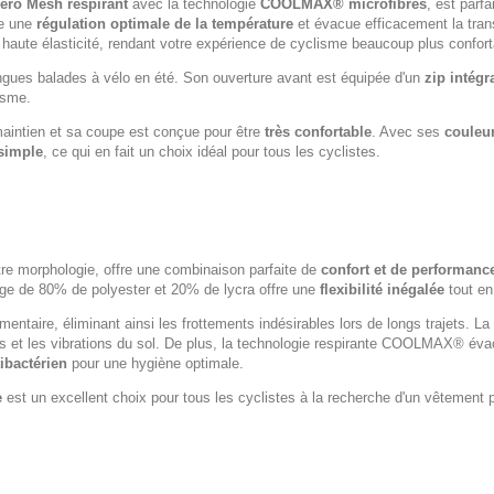
Aero Mesh respirant
avec la technologie
COOLMAX® microfibres
, est parf
re une
régulation optimale de la température
et évacue efficacement la transp
 haute élasticité, rendant votre expérience de cyclisme beaucoup plus confort
longues balades à vélo en été. Son ouverture avant est équipée d'un
zip intégr
isme.
maintien et sa coupe est conçue pour être
très confortable
. Avec ses
couleur
-simple
, ce qui en fait un choix idéal pour tous les cyclistes.
tre morphologie, offre une combinaison parfaite de
confort et de performanc
ge de 80% de polyester et 20% de lycra offre une
flexibilité inégalée
tout en
entaire, éliminant ainsi les frottements indésirables lors de longs trajets. La
 et les vibrations du sol. De plus, la technologie respirante COOLMAX® évacu
tibactérien
pour une hygiène optimale.
e
est un excellent choix pour tous les cyclistes à la recherche d'un vêtement pe