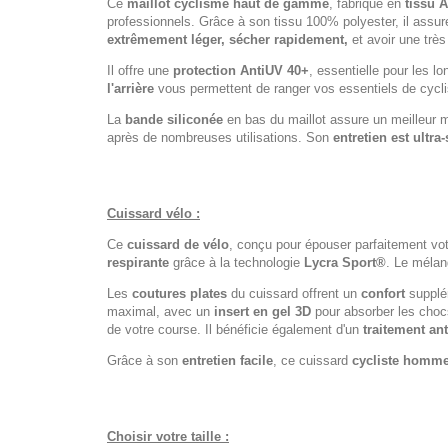
Ce
maillot cyclisme haut de gamme
, fabriqué en
tissu 
professionnels. Grâce à son tissu 100% polyester, il assu
extrêmement léger, sécher rapidement,
et avoir une très
Il offre une
protection AntiUV 40+
, essentielle pour les 
l'arrière
vous permettent de ranger vos essentiels de cycl
La
bande siliconée
en bas du maillot assure un meilleur 
après de nombreuses utilisations. Son
entretien est ultra
Cuissard vélo :
Ce
cuissard de vélo
, conçu pour épouser parfaitement vo
respirante
grâce à la technologie
Lycra Sport®
. Le mélan
Les
coutures plates
du cuissard offrent un
confort
supplém
maximal, avec un
insert en gel 3D
pour absorber les chocs
de votre course. Il bénéficie également d'un
traitement an
Grâce à son
entretien facile
, ce cuissard
cycliste homm
Choisir votre taille :