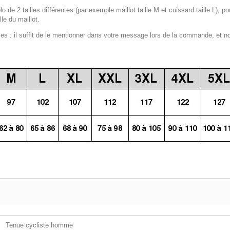
lo de 2 tailles différentes (par exemple maillot taille M et cuissard taille L), p
le du maillot.
 : il suffit de le mentionner dans votre message lors de la commande, et n
Tenue cycliste homme