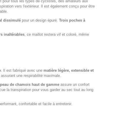
ait pour tous les types de cyclistes, des amateurs aux
iration vers l'extérieur. Il est également conçu pour être
able.
al dissimulé
pour un design épuré.
Trois poches à
s inaltérables
, ce maillot restera vif et coloré, même
e
. Il est fabriqué avec une
matière légère, extensible et
 assurant une respirabilité maximale.
peau de chamois haut de gamme
assure un confort
e la transpiration pour vous garder au sec tout au long
rformant, confortable et facile à entretenir.