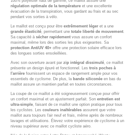
100% polyester haut de gamme, ce maillot assure une
régulation optimale de la température
et une excellente
évacuation de la transpiration, vous gardant au frais et au sec
pendant vos sorties à vélo.
Le maillot est conçu pour être
extrêmement léger
et a une
grande élasticité
, permettant une
totale liberté de mouvement
.
Sa capacité à
sécher rapidement
vous assure un confort
maximal, même lors des sorties les plus exigeantes. Sa
protection AntiUV 40+
offre une protection solaire efficace lors
des longues sorties ensoleillées.
Avec son ouverture avant par
zip intégral dissimulé
, ce maillot
présente un design épuré et fonctionnel. Les
trois poches à
l'arrière
fournissent un espace de rangement ample pour vos
essentiels de cyclisme. De plus, la
bande siliconée
en bas du
maillot assure un maintien parfait en toutes circonstances.
La coupe de ce maillot a été soigneusement conçue pour offrir
un confort maximal et un ajustement parfait. Son
entretien est
ultra-simple
, faisant de ce maillot une option pratique pour tous
les cyclistes. Les
couleurs inaltérables
assurent que votre
maillot aura toujours l'air neuf et frais, même après de nombreux
lavages et utilisations. Élevez votre expérience de cyclisme à un
niveau supérieur avec ce maillot cycliste aéro.