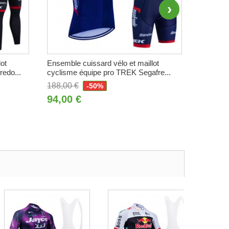
ot
Ensemble cuissard vélo et maillot
Ensemble
edo...
cyclisme équipe pro TREK Segafre...
cyclisme
188,00 €
240,00 
-50%
94,00 €
120,0