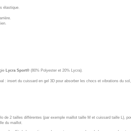
s élastique.
rrière.
ien.
ogie
Lycra Sport®
(80% Polyester et 20% Lycra).
 : insert du cuissard en gel 3D pour absorber les chocs et vibrations du s
lo de 2 tailles différentes (par exemple maillot taille M et cuissard taille L), p
le du maillot.