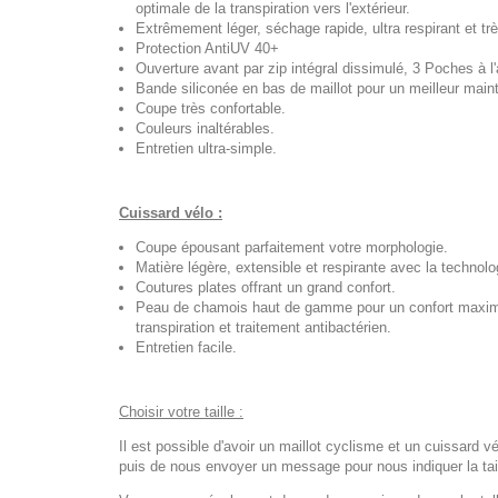
optimale de la transpiration vers l'extérieur.
Extrêmement léger, séchage rapide, ultra respirant et trè
Protection AntiUV 40+
Ouverture avant par zip intégral dissimulé, 3 Poches à l'a
Bande siliconée en bas de maillot pour un meilleur maint
Coupe très confortable.
Couleurs inaltérables.
Entretien ultra-simple.
Cuissard vélo :
Coupe épousant parfaitement votre morphologie.
Matière légère, extensible et respirante avec la technol
Coutures plates offrant un grand confort.
Peau de chamois haut de gamme pour un confort maximal
transpiration et traitement antibactérien.
Entretien facile.
Choisir votre taille :
Il est possible d'avoir un maillot cyclisme et un cuissard vé
puis de nous envoyer un message pour nous indiquer la tail