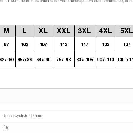
 : il suffit de le mentionner dans votre message lors de la commande, et n
Tenue cycliste homme
Été