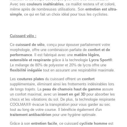
Avec ses
couleurs inaltérables
, ce maillot restera vif et coloré,
même après de nombreuses utilisations. Son
entretien est ultra-
simple
, ce qui en fait un choix idéal pour tous les cyclistes.
Cuissard vélo :
Ce
cuissard de vélo
, conçu pour épouser parfaitement votre
morphologie, offre une combinaison parfaite de
confort et de
performance
. Il est fabriqué avec une
matière légère,
extensible et respirante
grâce à la technologie
Lycra Sport®
.
Le mélange de 80% de polyester et 20% de lycra offre une
flexibilité inégalée
tout en assurant une respirabilité maximale.
Les
coutures plates
du cuissard offrent un
confort
supplémentaire, éliminant ainsi les frottements indésirables lors
de longs trajets. La
peau de chamois haut de gamme
assure
un confort maximal, avec un
insert en gel 3D
pour absorber les
chocs et les vibrations du sol. De plus, la technologie respirante
COOLMAX® évacue la transpiration pour vous garder au sec
tout au long de votre course. Il bénéficie également d'un
traitement antibactérien
pour une hygiène optimale.
Grâce à son
entretien facile
, ce cuissard
cycliste homme
est