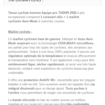
Tenue cycliste homme équipe pro TUDOR 2026
à prix
exceptionnel comprend
1 cuissard vélo + 1 maillot
cyclisme
Aero Mesh
à manches courtes.
Maillot cycliste :
Ce
maillot cyclisme haut de gamme
, fabriqué en
tissu Aero
Mesh respirant
avec la technologie
COOLMAX® microfibres
,
est parfait pour tous les types de cyclistes, des amateurs aux
professionnels. Grâce à son tissu 100% polyester, il assure une
régulation optimale de la température
et évacue efficacement
la transpiration vers l'extérieur. Il est également conçu pour être
extrêmement léger, sécher rapidement,
et avoir une très haute
élasticité, rendant votre expérience de cyclisme beaucoup plus
confortable.
Il offre une
protection AntiUV 40+
, essentielle pour les longues
balades à vélo en été. Son ouverture avant est équipée d'un
zip
intégral dissimulé
pour un design épuré.
Trois poches à
l'arrière
vous permettent de ranger vos essentiels de cyclisme.
La
bande siliconée
en bas du maillot assure un meilleur
maintien et sa coupe est conçue pour être
très confortable
.