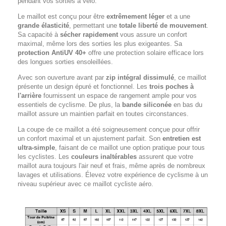
pendant vos sorties à vélo.
Le maillot est conçu pour être
extrêmement léger
et a une
grande élasticité
, permettant une
totale liberté de mouvement
.
Sa capacité à
sécher rapidement
vous assure un confort
maximal, même lors des sorties les plus exigeantes. Sa
protection AntiUV 40+
offre une protection solaire efficace lors
des longues sorties ensoleillées.
Avec son ouverture avant par
zip intégral dissimulé
, ce maillot
présente un design épuré et fonctionnel. Les
trois poches à
l'arrière
fournissent un espace de rangement ample pour vos
essentiels de cyclisme. De plus, la
bande siliconée
en bas du
maillot assure un maintien parfait en toutes circonstances.
La coupe de ce maillot a été soigneusement conçue pour offrir
un confort maximal et un ajustement parfait. Son
entretien est
ultra-simple
, faisant de ce maillot une option pratique pour tous
les cyclistes. Les
couleurs inaltérables
assurent que votre
maillot aura toujours l'air neuf et frais, même après de nombreux
lavages et utilisations. Élevez votre expérience de cyclisme à un
niveau supérieur avec ce maillot cycliste aéro.