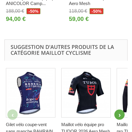
ANICOLOR Camp...
Aero Mesh
188,00 €
118,00 €
-50%
-50%
94,00 €
59,00 €
SUGGESTION D'AUTRES PRODUITS DE LA
CATÉGORIE MAILLOT CYCLISME
Gilet vélo coupe-vent
Maillot vélo équipe pro
Maillot 
sans manche BAHRAIN
TUDOR 2026 Aero Mesh
pro TU