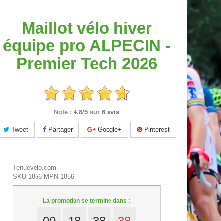
Maillot vélo hiver
équipe pro ALPECIN -
Premier Tech 2026
Note :
4.8/5
sur
6 avis
Tweet
Partager
Google+
Pinterest
Tenuevelo.com
SKU-1856
MPN-1856
La promotion se termine dans :
00
18
38
37