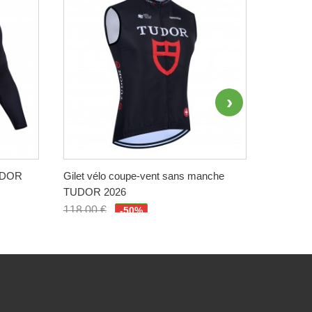
TUDOR
Gilet vélo coupe-vent sans manche
Maillot 
TUDOR 2026
QUICK-S
118,00 €
118,00 
-50%
59,00 €
59,00 