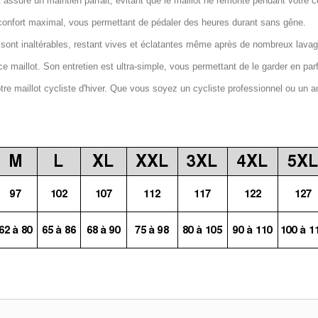
 assure un maintien parfait, évitant que le maillot ne remonte pendant votre c
confort maximal, vous permettant de pédaler des heures durant sans gêne.
 sont inaltérables, restant vives et éclatantes même après de nombreux lava
e maillot. Son entretien est ultra-simple, vous permettant de le garder en par
notre maillot cycliste d'hiver. Que vous soyez un cycliste professionnel ou un a