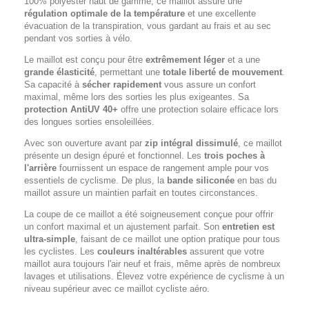
100% polyester haut de gamme, ce maillot assure une
régulation optimale de la température
et une excellente
évacuation de la transpiration, vous gardant au frais et au sec
pendant vos sorties à vélo.
Le maillot est conçu pour être
extrêmement léger
et a une
grande élasticité
, permettant une
totale liberté de mouvement
.
Sa capacité à
sécher rapidement
vous assure un confort
maximal, même lors des sorties les plus exigeantes. Sa
protection AntiUV 40+
offre une protection solaire efficace lors
des longues sorties ensoleillées.
Avec son ouverture avant par
zip intégral dissimulé
, ce maillot
présente un design épuré et fonctionnel. Les
trois poches à
l'arrière
fournissent un espace de rangement ample pour vos
essentiels de cyclisme. De plus, la
bande siliconée
en bas du
maillot assure un maintien parfait en toutes circonstances.
La coupe de ce maillot a été soigneusement conçue pour offrir
un confort maximal et un ajustement parfait. Son
entretien est
ultra-simple
, faisant de ce maillot une option pratique pour tous
les cyclistes. Les
couleurs inaltérables
assurent que votre
maillot aura toujours l'air neuf et frais, même après de nombreux
lavages et utilisations. Élevez votre expérience de cyclisme à un
niveau supérieur avec ce maillot cycliste aéro.