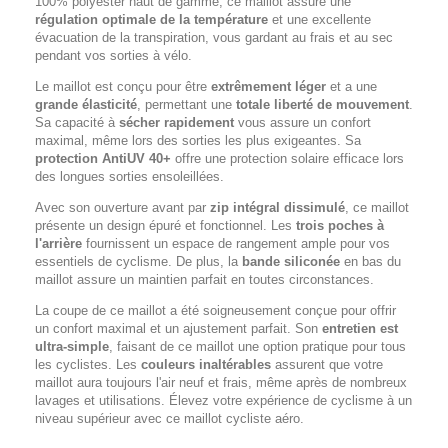
100% polyester haut de gamme, ce maillot assure une
régulation optimale de la température
et une excellente
évacuation de la transpiration, vous gardant au frais et au sec
pendant vos sorties à vélo.
Le maillot est conçu pour être
extrêmement léger
et a une
grande élasticité
, permettant une
totale liberté de mouvement
.
Sa capacité à
sécher rapidement
vous assure un confort
maximal, même lors des sorties les plus exigeantes. Sa
protection AntiUV 40+
offre une protection solaire efficace lors
des longues sorties ensoleillées.
Avec son ouverture avant par
zip intégral dissimulé
, ce maillot
présente un design épuré et fonctionnel. Les
trois poches à
l'arrière
fournissent un espace de rangement ample pour vos
essentiels de cyclisme. De plus, la
bande siliconée
en bas du
maillot assure un maintien parfait en toutes circonstances.
La coupe de ce maillot a été soigneusement conçue pour offrir
un confort maximal et un ajustement parfait. Son
entretien est
ultra-simple
, faisant de ce maillot une option pratique pour tous
les cyclistes. Les
couleurs inaltérables
assurent que votre
maillot aura toujours l'air neuf et frais, même après de nombreux
lavages et utilisations. Élevez votre expérience de cyclisme à un
niveau supérieur avec ce maillot cycliste aéro.