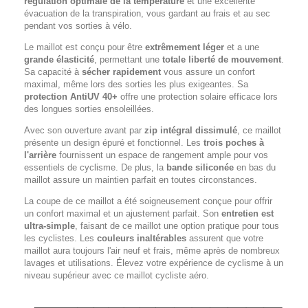
régulation optimale de la température
et une excellente
évacuation de la transpiration, vous gardant au frais et au sec
pendant vos sorties à vélo.
Le maillot est conçu pour être
extrêmement léger
et a une
grande élasticité
, permettant une
totale liberté de mouvement
.
Sa capacité à
sécher rapidement
vous assure un confort
maximal, même lors des sorties les plus exigeantes. Sa
protection AntiUV 40+
offre une protection solaire efficace lors
des longues sorties ensoleillées.
Avec son ouverture avant par
zip intégral dissimulé
, ce maillot
présente un design épuré et fonctionnel. Les
trois poches à
l'arrière
fournissent un espace de rangement ample pour vos
essentiels de cyclisme. De plus, la
bande siliconée
en bas du
maillot assure un maintien parfait en toutes circonstances.
La coupe de ce maillot a été soigneusement conçue pour offrir
un confort maximal et un ajustement parfait. Son
entretien est
ultra-simple
, faisant de ce maillot une option pratique pour tous
les cyclistes. Les
couleurs inaltérables
assurent que votre
maillot aura toujours l'air neuf et frais, même après de nombreux
lavages et utilisations. Élevez votre expérience de cyclisme à un
niveau supérieur avec ce maillot cycliste aéro.