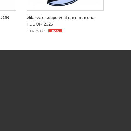
TUDOR
Gilet vélo coupe-vent sans manche
Maillot 
TUDOR 2026
QUICK-S
118,00 €
118,00 
-50%
59,00 €
59,00 