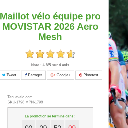
Maillot vélo équipe pro
MOVISTAR 2026 Aero
Mesh
Note :
4.8/5
sur
4 avis
Tweet
Partager
Google+
Pinterest
Tenuevelo.com
SKU-1798
MPN-1798
La promotion se termine dans :
00
09
52
08