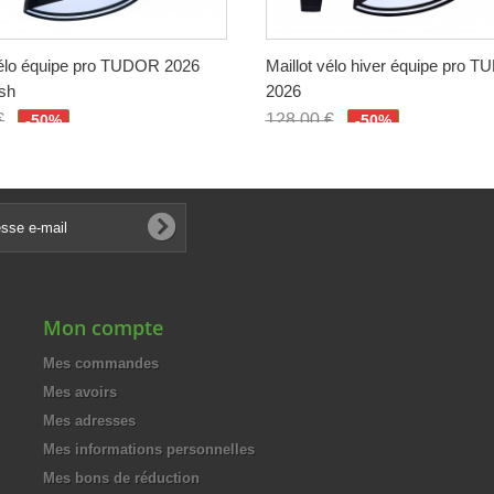
vélo équipe pro TUDOR 2026
Maillot vélo hiver équipe pro 
sh
2026
€
128,00 €
-50%
-50%
€
64,00 €
Mon compte
Mes commandes
Mes avoirs
Mes adresses
Mes informations personnelles
Mes bons de réduction