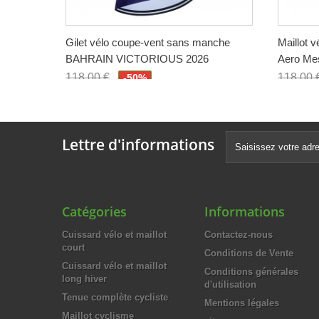
Gilet vélo coupe-vent sans manche
Maillot 
BAHRAIN VICTORIOUS 2026
Aero Me
118,00 €
118,00 
-50%
59,00 €
59,00 
Lettre d'informations
Catégories
Informations
Cuissard vélo et maillot
Contactez-nous
court
Conditions de Vente
Cuissard vélo et maillot
Conditions générales
long hiver
d'utilisation
Tenue complète cycliste
Mentions légales
Maillot cyclisme