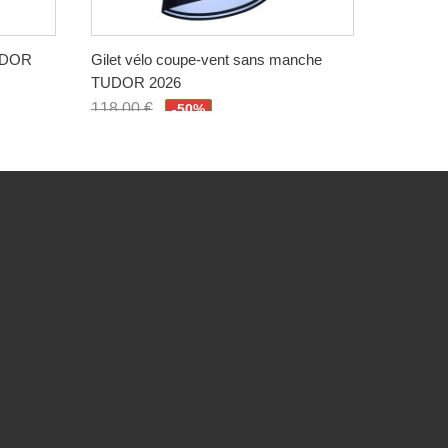
TUDOR
Gilet vélo coupe-vent sans manche
Maillot 
TUDOR 2026
QUICK-S
118,00 €
118,00 
-50%
59,00 €
59,00 