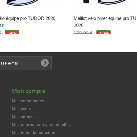
vélo équipe pro TUDOR 2026
Maillot vélo hiver équipe pro 
sh
2026
€
128,00 €
-50%
-50%
€
64,00 €
Mon compte
Mes commandes
Mes avoirs
Mes adresses
Mes informations personnelles
Mes bons de réduction