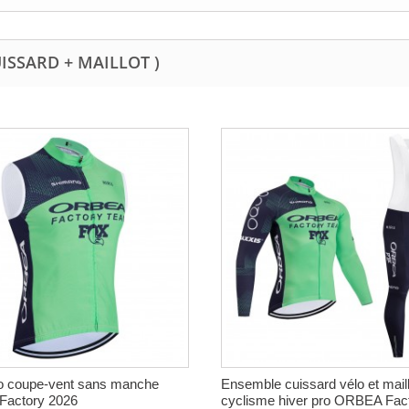
UISSARD + MAILLOT )
lo coupe-vent sans manche
Ensemble cuissard vélo et maill
actory 2026
cyclisme hiver pro ORBEA Facto