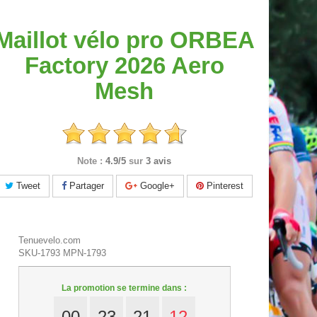
Maillot vélo pro ORBEA
Factory 2026 Aero
Mesh
Note :
4.9/5
sur
3 avis
Tweet
Partager
Google+
Pinterest
Tenuevelo.com
SKU-1793
MPN-1793
La promotion se termine dans :
00
23
21
11