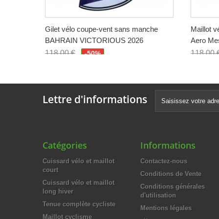
Gilet vélo coupe-vent sans manche
Maillot 
BAHRAIN VICTORIOUS 2026
Aero Me
118,00 €
118,00 
-50%
59,00 €
59,00 
Lettre d'informations
Catégories
Informations
Cuissard vélo et maillot
Contactez-nous
court
Conditions de Vente
Cuissard vélo et maillot
Conditions générales
long hiver
d'utilisation
Tenue complète cycliste
Mentions légales
Maillot cyclisme