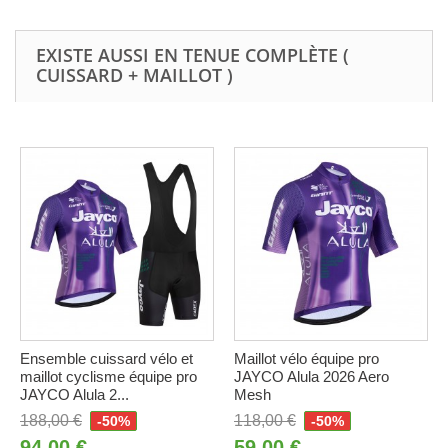
EXISTE AUSSI EN TENUE COMPLÈTE (
CUISSARD + MAILLOT )
Ensemble cuissard vélo et
Maillot vélo équipe pro
maillot cyclisme équipe pro
JAYCO Alula 2026 Aero
JAYCO Alula 2...
Mesh
188,00 €
118,00 €
-50%
-50%
94,00 €
59,00 €