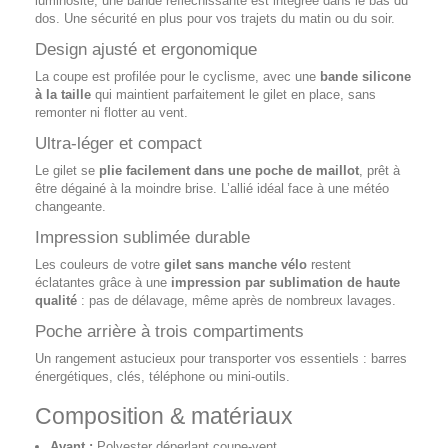
luminosité, une bande réfléchissante est intégrée dans le bas du
dos. Une sécurité en plus pour vos trajets du matin ou du soir.
Design ajusté et ergonomique
La coupe est profilée pour le cyclisme, avec une
bande silicone
à la taille
qui maintient parfaitement le gilet en place, sans
remonter ni flotter au vent.
Ultra-léger et compact
Le gilet se
plie facilement dans une poche de maillot
, prêt à
être dégainé à la moindre brise. L’allié idéal face à une météo
changeante.
Impression sublimée durable
Les couleurs de votre
gilet sans manche vélo
restent
éclatantes grâce à une
impression par sublimation de haute
qualité
: pas de délavage, même après de nombreux lavages.
Poche arrière à trois compartiments
Un rangement astucieux pour transporter vos essentiels : barres
énergétiques, clés, téléphone ou mini-outils.
Composition & matériaux
Avant :
Polyester déperlant coupe-vent