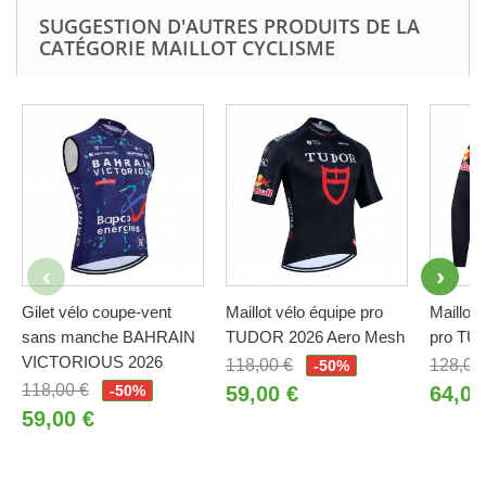
SUGGESTION D'AUTRES PRODUITS DE LA
CATÉGORIE MAILLOT CYCLISME
Gilet vélo coupe-vent
Maillot vélo équipe pro
Maillot 
sans manche BAHRAIN
TUDOR 2026 Aero Mesh
pro TU
VICTORIOUS 2026
118,00 €
128,00
-50%
118,00 €
-50%
59,00 €
64,00
59,00 €