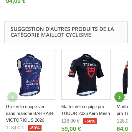
94,00 €
SUGGESTION D'AUTRES PRODUITS DE LA
CATÉGORIE MAILLOT CYCLISME
Gilet vélo coupe-vent
Maillot vélo équipe pro
Maillot 
sans manche BAHRAIN
TUDOR 2026 Aero Mesh
pro TU
VICTORIOUS 2026
118,00 €
128,00
-50%
118,00 €
-50%
59,00 €
64,00