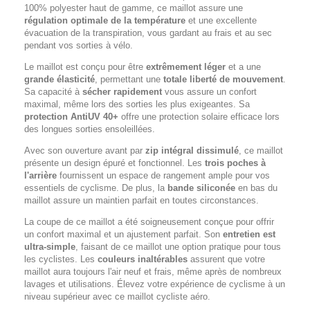
100% polyester haut de gamme, ce maillot assure une
régulation optimale de la température
et une excellente
évacuation de la transpiration, vous gardant au frais et au sec
pendant vos sorties à vélo.
Le maillot est conçu pour être
extrêmement léger
et a une
grande élasticité
, permettant une
totale liberté de mouvement
.
Sa capacité à
sécher rapidement
vous assure un confort
maximal, même lors des sorties les plus exigeantes. Sa
protection AntiUV 40+
offre une protection solaire efficace lors
des longues sorties ensoleillées.
Avec son ouverture avant par
zip intégral dissimulé
, ce maillot
présente un design épuré et fonctionnel. Les
trois poches à
l'arrière
fournissent un espace de rangement ample pour vos
essentiels de cyclisme. De plus, la
bande siliconée
en bas du
maillot assure un maintien parfait en toutes circonstances.
La coupe de ce maillot a été soigneusement conçue pour offrir
un confort maximal et un ajustement parfait. Son
entretien est
ultra-simple
, faisant de ce maillot une option pratique pour tous
les cyclistes. Les
couleurs inaltérables
assurent que votre
maillot aura toujours l'air neuf et frais, même après de nombreux
lavages et utilisations. Élevez votre expérience de cyclisme à un
niveau supérieur avec ce maillot cycliste aéro.