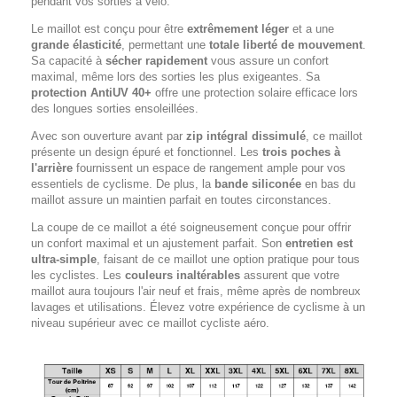
pendant vos sorties à vélo.
Le maillot est conçu pour être
extrêmement léger
et a une
grande élasticité
, permettant une
totale liberté de mouvement
.
Sa capacité à
sécher rapidement
vous assure un confort
maximal, même lors des sorties les plus exigeantes. Sa
protection AntiUV 40+
offre une protection solaire efficace lors
des longues sorties ensoleillées.
Avec son ouverture avant par
zip intégral dissimulé
, ce maillot
présente un design épuré et fonctionnel. Les
trois poches à
l'arrière
fournissent un espace de rangement ample pour vos
essentiels de cyclisme. De plus, la
bande siliconée
en bas du
maillot assure un maintien parfait en toutes circonstances.
La coupe de ce maillot a été soigneusement conçue pour offrir
un confort maximal et un ajustement parfait. Son
entretien est
ultra-simple
, faisant de ce maillot une option pratique pour tous
les cyclistes. Les
couleurs inaltérables
assurent que votre
maillot aura toujours l'air neuf et frais, même après de nombreux
lavages et utilisations. Élevez votre expérience de cyclisme à un
niveau supérieur avec ce maillot cycliste aéro.