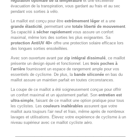
régulation optimale de la température
et une excellente
évacuation de la transpiration, vous gardant au frais et au sec
pendant vos sorties à vélo.
Le maillot est conçu pour être
extrêmement léger
et a une
grande élasticité
, permettant une
totale liberté de mouvement
.
Sa capacité à
sécher rapidement
vous assure un confort
maximal, même lors des sorties les plus exigeantes. Sa
protection AntiUV 40+
offre une protection solaire efficace lors
des longues sorties ensoleillées.
Avec son ouverture avant par
zip intégral dissimulé
, ce maillot
présente un design épuré et fonctionnel. Les
trois poches à
l'arrière
fournissent un espace de rangement ample pour vos
essentiels de cyclisme. De plus, la
bande siliconée
en bas du
maillot assure un maintien parfait en toutes circonstances.
La coupe de ce maillot a été soigneusement conçue pour offrir
un confort maximal et un ajustement parfait. Son
entretien est
ultra-simple
, faisant de ce maillot une option pratique pour tous
les cyclistes. Les
couleurs inaltérables
assurent que votre
maillot aura toujours l'air neuf et frais, même après de nombreux
lavages et utilisations. Élevez votre expérience de cyclisme à un
niveau supérieur avec ce maillot cycliste aéro.