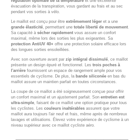
régulation optimale de la température
et une excellente
évacuation de la transpiration, vous gardant au frais et au sec
pendant vos sorties à vélo.
Le maillot est conçu pour être
extrêmement léger
et a une
grande élasticité
, permettant une
totale liberté de mouvement
.
Sa capacité à
sécher rapidement
vous assure un confort
maximal, même lors des sorties les plus exigeantes. Sa
protection AntiUV 40+
offre une protection solaire efficace lors
des longues sorties ensoleillées.
Avec son ouverture avant par
zip intégral dissimulé
, ce maillot
présente un design épuré et fonctionnel. Les
trois poches à
l'arrière
fournissent un espace de rangement ample pour vos
essentiels de cyclisme. De plus, la
bande siliconée
en bas du
maillot assure un maintien parfait en toutes circonstances.
La coupe de ce maillot a été soigneusement conçue pour offrir
un confort maximal et un ajustement parfait. Son
entretien est
ultra-simple
, faisant de ce maillot une option pratique pour tous
les cyclistes. Les
couleurs inaltérables
assurent que votre
maillot aura toujours l'air neuf et frais, même après de nombreux
lavages et utilisations. Élevez votre expérience de cyclisme à un
niveau supérieur avec ce maillot cycliste aéro.