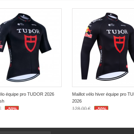
vélo équipe pro TUDOR 2026
Maillot vélo hiver équipe pro 
sh
2026
€
128,00 €
-50%
-50%
€
64,00 €