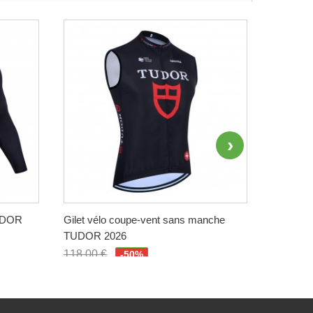
TUDOR
Gilet vélo coupe-vent sans manche
Maillot 
TUDOR 2026
QUICK-S
118,00 €
118,00 
-50%
59,00 €
59,00 