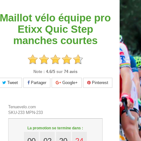
Maillot vélo équipe pro
Etixx Quic Step
manches courtes
Note :
4.6/5
sur
74 avis
Tweet
Partager
Google+
Pinterest
Tenuevelo.com
SKU-233
MPN-233
La promotion se termine dans :
00
02
20
23