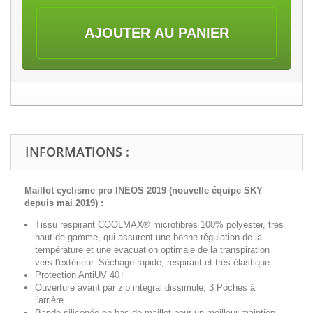
AJOUTER AU PANIER
INFORMATIONS :
Maillot cyclisme pro INEOS 2019 (nouvelle équipe SKY
depuis mai 2019)
:
Tissu respirant COOLMAX® microfibres 100% polyester, très
haut de gamme, qui assurent une bonne régulation de la
température et une évacuation optimale de la transpiration
vers l'extérieur. Séchage rapide, respirant et très élastique.
Protection AntiUV 40+
Ouverture avant par zip intégral
dissimulé
, 3 Poches à
l'arrière.
Bande siliconée en bas de maillot pour un meilleur maintien.