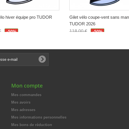
vélo hiver équipe pro TUDOR
Gilet vélo coupe-vent sans ma
TUDOR 2026
€
118,00 €
-50%
-50%
€
59,00 €
Mon compte
Mes commandes
Mes avoirs
Mes adresses
Mes informations personnelles
Mes bons de réduction