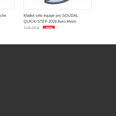
nche
Maillot vélo équipe pro SOUDAL
Maillot 
QUICK-STEP 2026 Aero Mesh
QUICK-
118,00 €
128,00 
-50%
59,00 €
64,00 