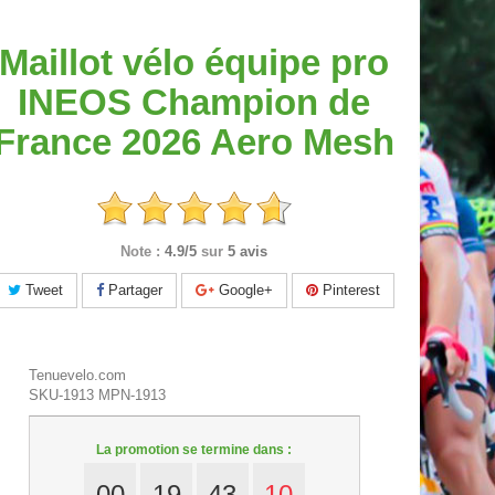
Maillot vélo équipe pro
INEOS Champion de
France 2026 Aero Mesh
Note :
4.9/5
sur
5 avis
Tweet
Partager
Google+
Pinterest
Tenuevelo.com
SKU-1913
MPN-1913
La promotion se termine dans :
00
19
43
09