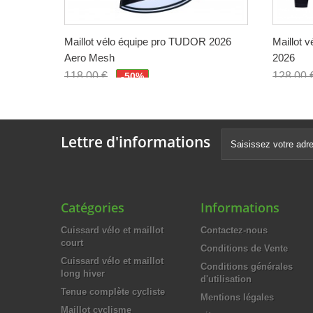
Maillot vélo équipe pro TUDOR 2026
Maillot 
Aero Mesh
2026
118,00 €
128,00 
-50%
59,00 €
64,00 
Lettre d'informations
Catégories
Informations
Cuissard vélo et maillot
Contactez-nous
court
Conditions de Vente
Cuissard vélo et maillot
Conditions générales
long hiver
d'utilisation
Tenue complète cycliste
Mentions légales
Maillot cyclisme