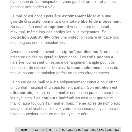
évacuation de la transpiration, vous gardant au frais et au sec
pendant vos sorties à vélo.
Le maillot est conçu pour être
extrêmement léger
et a une
grande élasticité
, permettant une
totale liberté de mouvement
.
Sa capacité à
sécher rapidement
vous assure un confort
maximal, même lors des sorties les plus exigeantes. Sa
protection AntiUV 40+
offre une protection solaire efficace lors
des longues sorties ensoleillées.
Avec son ouverture avant par
zip intégral dissimulé
, ce maillot
présente un design épuré et fonctionnel. Les
trois poches à
l'arrière
fournissent un espace de rangement ample pour vos
essentiels de cyclisme. De plus, la
bande siliconée
en bas du
maillot assure un maintien parfait en toutes circonstances.
La coupe de ce maillot a été soigneusement conçue pour offrir
un confort maximal et un ajustement parfait. Son
entretien est
ultra-simple
, faisant de ce maillot une option pratique pour tous
les cyclistes. Les
couleurs inaltérables
assurent que votre
maillot aura toujours l'air neuf et frais, même après de nombreux
lavages et utilisations. Élevez votre expérience de cyclisme à un
niveau supérieur avec ce maillot cycliste aéro.