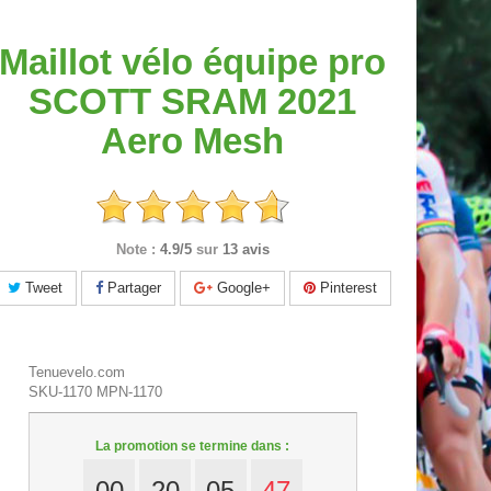
Maillot vélo équipe pro
SCOTT SRAM 2021
Aero Mesh
Note :
4.9/5
sur
13 avis
Tweet
Partager
Google+
Pinterest
Tenuevelo.com
SKU-1170
MPN-1170
La promotion se termine dans :
00
20
05
46