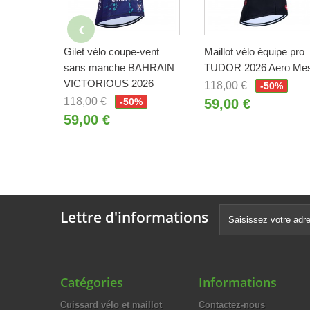
Gilet vélo coupe-vent
Maillot vélo équipe pro
sans manche BAHRAIN
TUDOR 2026 Aero Me
VICTORIOUS 2026
118,00 €
-50%
118,00 €
-50%
59,00 €
59,00 €
Lettre d'informations
Catégories
Informations
Cuissard vélo et maillot
Contactez-nous